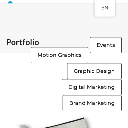
Open
Close
Skip
EN
to
mobile
mobile
content
menu
menu
Portfolio
Events
Motion Graphics
Graphic Design
Digital Marketing
Brand Marketing