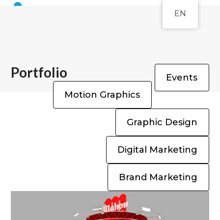
Open
Close
Skip
EN
to
mobile
mobile
content
menu
menu
Portfolio
Events
Motion Graphics
Graphic Design
Digital Marketing
Brand Marketing