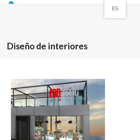
Open
Close
Skip
ES
to
mobile
mobile
content
menu
menu
Diseño de interiores