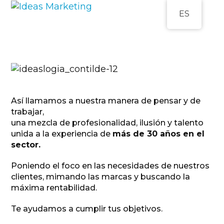
Open
Close
Skip
ES
to
mobile
mobile
content
menu
menu
Así llamamos a nuestra manera de pensar y de
trabajar,
una mezcla de profesionalidad, ilusión y talento
unida a la experiencia de
más de 30 años en el
sector.
Poniendo el foco en las necesidades de nuestros
clientes, mimando las marcas y buscando la
máxima rentabilidad.
Te ayudamos a cumplir tus objetivos.