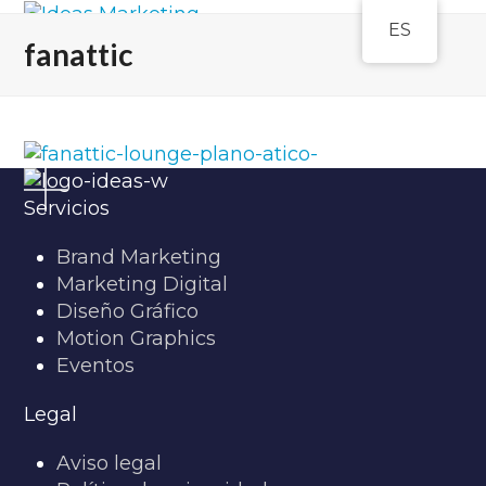
Open
Close
Skip
ES
to
mobile
mobile
fanattic
content
menu
menu
Servicios
Brand Marketing
Marketing Digital
Diseño Gráfico
Motion Graphics
Eventos
Legal
Aviso legal