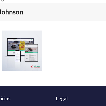
TO
Johnson
icios
Legal