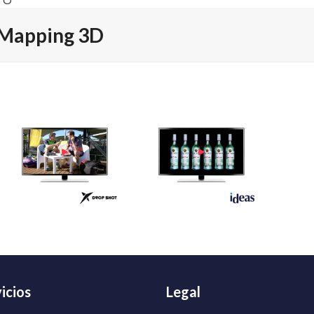
TO
Mapping 3D
icios
Legal