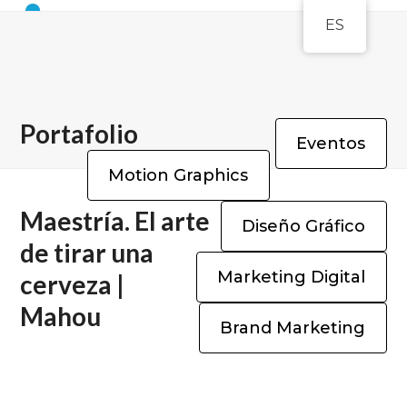
Open
Close
Skip
ES
to
mobile
mobile
content
menu
menu
Portafolio
Eventos
Motion Graphics
Maestría. El arte
Diseño Gráfico
de tirar una
Marketing Digital
cerveza |
Mahou
Brand Marketing