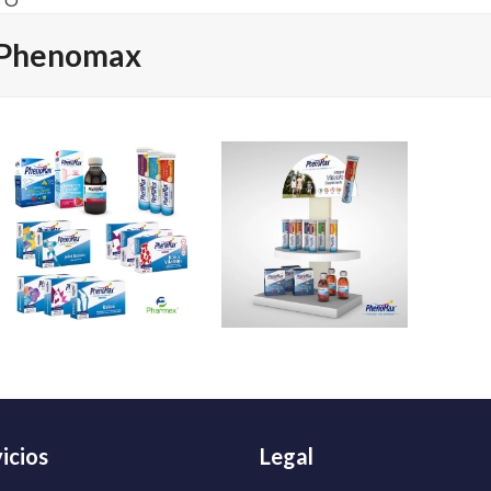
TO
Phenomax
icios
Legal