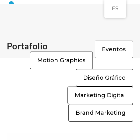
Open
Close
Skip
ES
to
mobile
mobile
content
menu
menu
Portafolio
Eventos
Motion Graphics
Diseño Gráfico
Marketing Digital
Brand Marketing