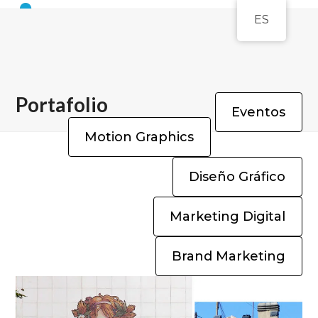
Open
Close
Skip
ES
to
mobile
mobile
content
menu
menu
Portafolio
Eventos
Motion Graphics
Diseño Gráfico
Marketing Digital
Brand Marketing