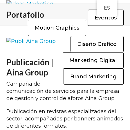
Open
Close
Skip
ES
to
mobile
mobile
Portafolio
Eventos
content
menu
menu
Motion Graphics
Diseño Gráfico
Marketing Digital
Publicación |
Aina Group
Brand Marketing
Campaña de
comunicación de servicios para la empresa
de gestión y control de aforos Aina Group.
Publicación en revistas especializadas del
sector, acompañadas por banners animados
de diferentes formatos.